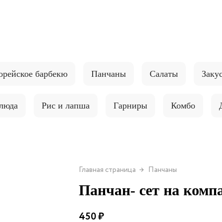
орейское барбекю
Панчаны
Салаты
Заку
блюда
Рис и лапша
Гарниры
Комбо
Главная страница
Панчаны
Панчан- сет на ком
450 ₽