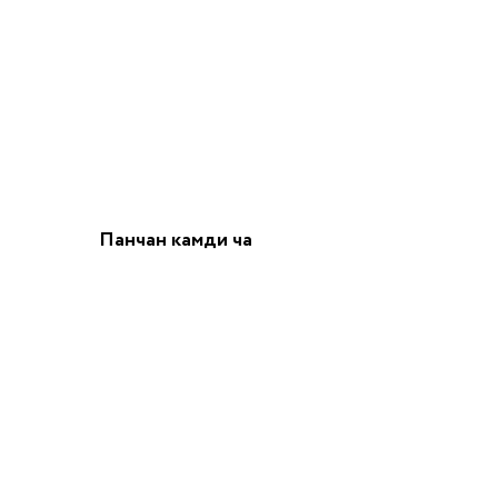
Панчан камди ча