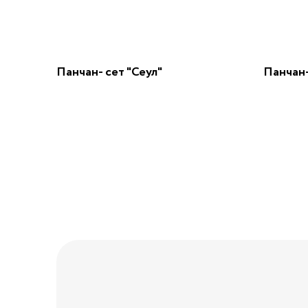
Панчан- сет "Сеул"
Панчан