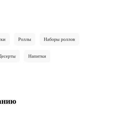
ски
Роллы
Наборы роллов
Десерты
Напитки
панию