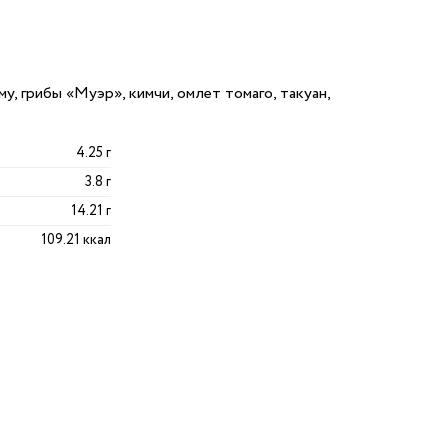
му, грибы «Муэр», кимчи, омлет томаго, такуан,
4.25 г
3.8 г
14.21 г
109.21 ккал