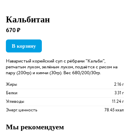
Кальбитан
670 ₽
В корзину
Наваристый корейский суп с рёбрами "Кальби",
репчатым луком, зелёным луком, подаётся с рисом на
пару (200гр) и кимчи (30гр). Вес 680/200/30гр.
Жиры
2.16 г
Белки
3.31 г
Углеводы
11.24 г
Энерг. ценность
78.45 ккал
Мы рекомендуем