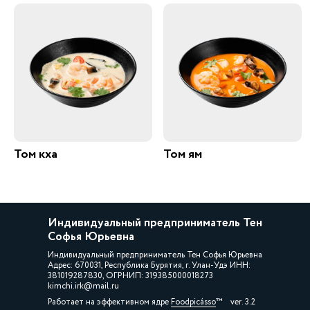
Том кха
Том ям
Индивидуальный предприниматель Тен
Софья Юрьевна
Индивидуальный предприниматель Тен Софья Юрьевна
Адрес: 670031, Республика Бурятия, г. Улан-Удэ ИНН:
381019287830, ОГРНИП: 319385000018273
kimchi.irk@mail.ru
Работает на эффективном ядре
Foodpicásso
ver. 3.2