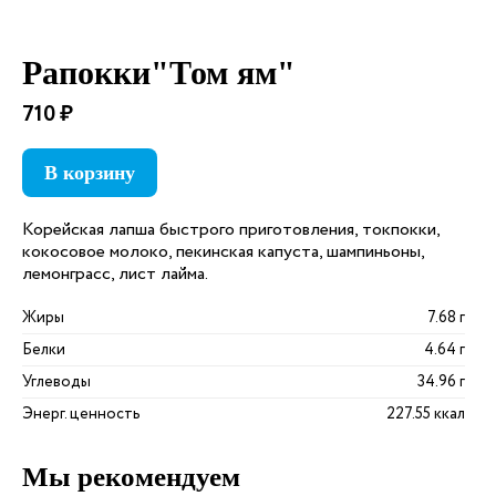
Рапокки"Том ям"
710 ₽
В корзину
Корейская лапша быстрого приготовления, токпокки,
кокосовое молоко, пекинская капуста, шампиньоны,
лемонграсс, лист лайма.
Жиры
7.68 г
Белки
4.64 г
Углеводы
34.96 г
Энерг. ценность
227.55 ккал
Мы рекомендуем